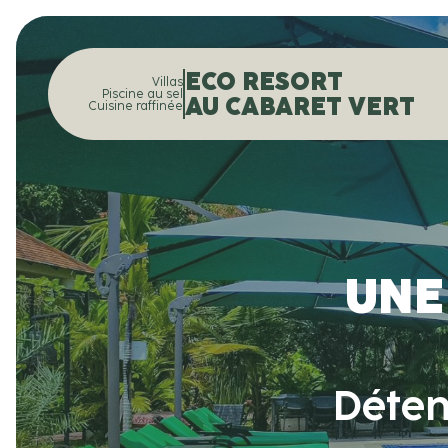
ECO RESORT
Villas
Piscine au sel
AU CABARET VERT
Cuisine raffinée
UNE
Déten