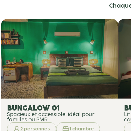
Chaque 
BUNGALOW 01
B
Spacieux et accessible, idéal pour
Li
familles ou PMR.
co
2
personnes
1
chambre