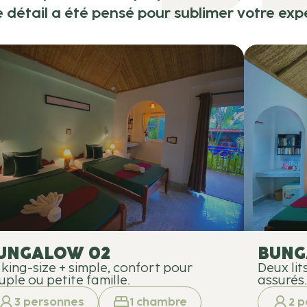
détail a été pensé pour sublimer votre exp
UNGALOW 02
BUNG
t king-size + simple, confort pour
Deux lit
uple ou petite famille.
assurés.
3
personnes
1
chambre
2
p