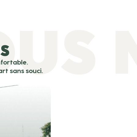
OUS 
ES
fortable.
rt sans souci.