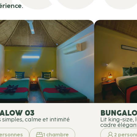
érience.
ALOW 03
BUNGALO
s simples, calme et intimité
Lit king-size,
cadre élégan
ersonnes
1
chambre
2
person