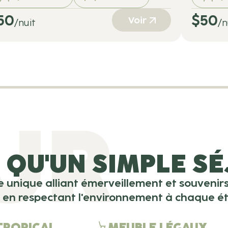
50
$
50
Voir
/nuit
/n
UR
 QU'UN SIMPLE S
 unique alliant émerveillement et souvenirs
 en respectant l'environnement à chaque é
TROPICAL
MEUBLE LÉGAUX