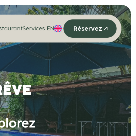
Réservez
staurant
Services
EN
RÊVE
plorez