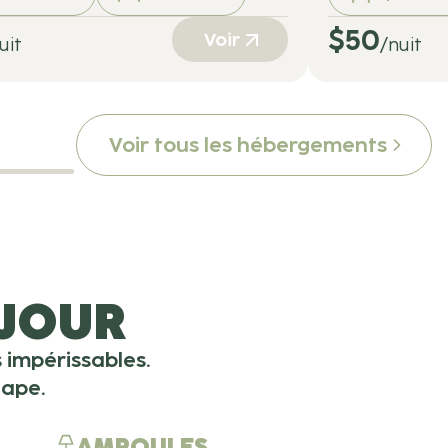
$
50
Voir
uit
/nuit
Voir tous les hébergements
ÉJOUR
 impérissables.
tape.
AMPOULES