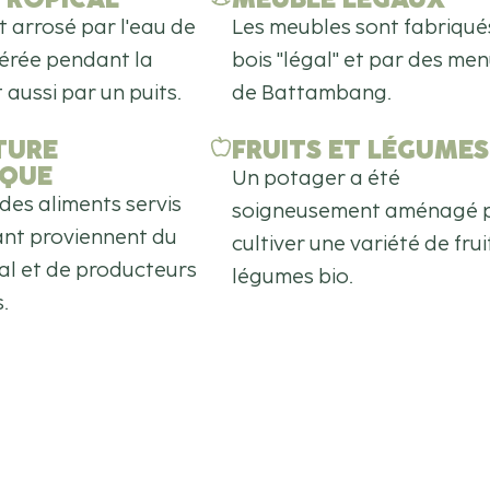
st arrosé par l'eau de
Les meubles sont fabriqué
pérée pendant la
bois "légal" et par des men
aussi par un puits.
de Battambang.
TURE
FRUITS ET LÉGUMES
IQUE
Un potager a été
des aliments servis
soigneusement aménagé 
ant proviennent du
cultiver une variété de frui
al et de producteurs
légumes bio.
.