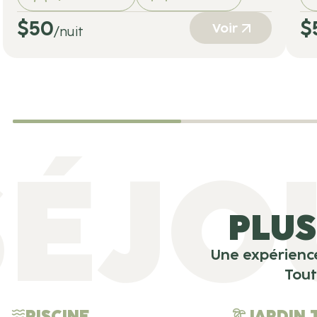
$
50
$
Voir
/nuit
SÉJO
PLUS
Une expérience
Tout
PISCINE
JARDIN 